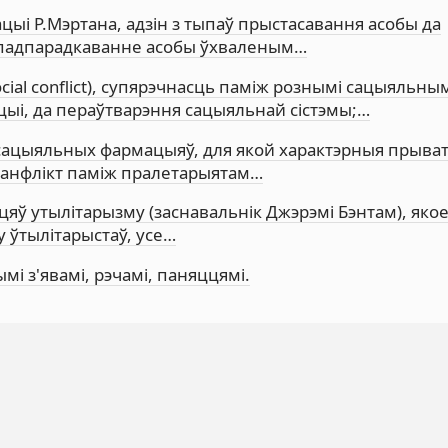
кацыі Р.Мэртана, адзін з тыпаў прыстасавання асобы да
а падпарадкаванне асобы ўхваленым…
 social conflict), cупярэчнасць паміж рознымі сацыяльны
цыі, да пераўтварэння сацыяльнай сістэмы;…
а з сацыяльных фармацыяў, для якой характэрныя прыва
 канфлікт паміж пралетарыятам…
яццяў утылітарызму (заснавальнік Джэрэмі Бэнтам), яко
у ўтылітарыстаў, усе…
ымі з'явамі, рэчамі, паняццямі.