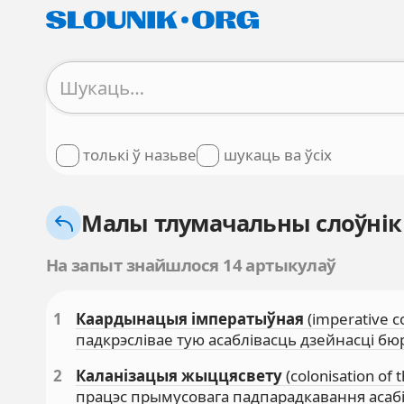
толькі ў назьве
шукаць ва ўсіх
Малы тлумачальны слоўнік
На запыт знайшлося 14 артыкулаў
1
Каардынацыя імператыўная
(imperative c
падкрэслівае тую асаблівасць дзейнасці б
2
Каланізацыя жыццясвету
(colonisation of
працэс прымусовага падпарадкавання асабі