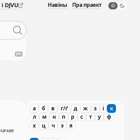
 і DJVU
Навіны
Пра праект
а
б
в
г/ґ
д
ж
з
і
к
л
м
н
п
р
с
т
у
ф
х
ц
ч
э
я
значае