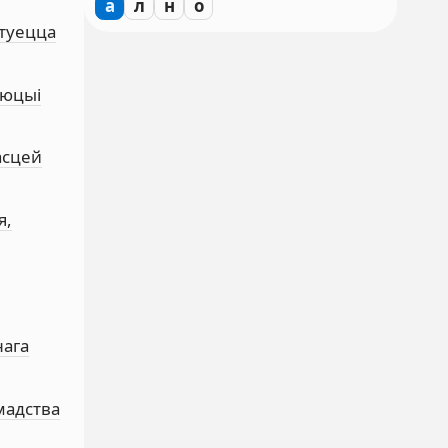
а
л
н
о
нтуецца
люцыі
асцей
я,
нага
амадства