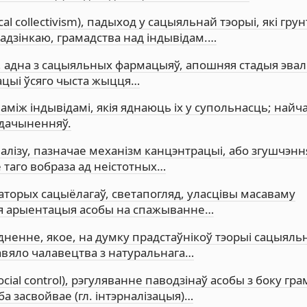
al collectivism), падыход у сацыяльнай тэорыі, які гру
адзінкаю, грамадства над індывідам.…
, адна з сацыяльных фармацыяў, апошняя стадыя эва
зацыі ўсяго чыста жыцця…
аміж індывідамі, якія яднаюць іх у супольнасць; найч
 дачыненняў.
аналізу, пазначае механізм канцэнтрацыі, або згушчэнн
е таго вобраза ад неістотных…
аторых сацыёлагаў, светапогляд, уласцівы масаваму
ая арыентацыя асобы на спажыванне…
гадненне, якое, на думку прадстаўнікоў тэорыі сацыяль
равяло чалавецтва з натуральнага…
social control), рэгуляванне паводзінаў асобы з боку гр
оба засвойвае (гл. інтэрналізацыя)…