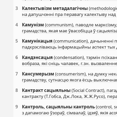
3
Калектывізм метадалагічны
(methodologic
на дапушчэнні пра перавагу калектыву над 
4
Камунізм
(communism), паводле марксізму
грамадства, якая мае ўвасобіцца ў сацыялі
5
Камунікацыя
(communication), дачыненні п
падкрэсліваюць інфармацыйны аспект тых
6
Кандэнсацыя
(condensation), тэрмін псіха
вобраза, які сніць чалавек, г.зн. вызваленн
7
Кансумерызм
(consumerism), на думку нек
грамадству, сутнасцю якога ёсць выключн
8
Кантракт сацыяльны
(Social Contract), па
кантракту (Т.Гобса, Дж.Лока, Ж.Ж.Русо), пе
9
Кантроль, сацыяльны кантроль
(control, 
з дапамогаю ўзораў, сімвалаў, ідэяў, якія ас