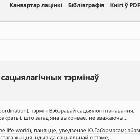
Канвэртар лацінкі
Бібліяграфія
Кнігі ў PDF
 сацыялагічных тэрмінаў
oordination), тэрмін Вэбэравай сацыялогіі панавання,
юракратыі, што загад яна выконвае, не зважаючы…
 the life-world), паняцце, уведзенае Ю.Габэрмасам; аба
стага жыцця індывіда сацыяльнай сістэме,…