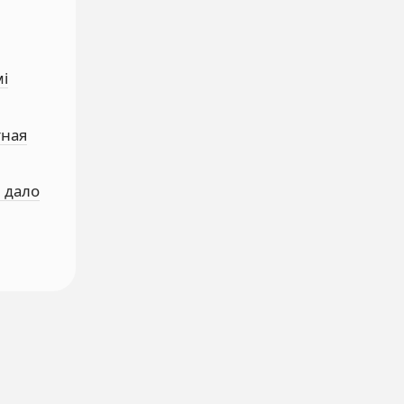
мі
тная
е дало