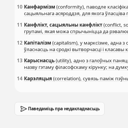
10
Канфармізм
(conformity), паводле класіфі
сацыяльнага асяроддзя, для якога ўласців
11
Канфлікт, сацыяльны канфлікт
(conflict,
групамі, якая можа спрычыніцца да рэвалю
12
Капіталізм
(capitalism), у марксізме, адн
ўласнасць на сродкі вытворчасці і класавы
13
Карыснасць
(utility), адно з галоўных пан
назву гэтаму філасофскаму кірунку; на думк
14
Карэляцыя
(correlation), сувязь паміж пэўн
Паведаміць пра недакладнасьць