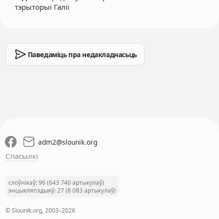
тэрыторыі Галіі
Паведаміць пра недакладнасьць
adm2
@
slounik.org
Спасылкі
слоўнікаў: 96 (643 740 артыкулаў)
энцыкляпэдыяў: 27 (8 083 артыкулаў)
© Slounik.org, 2003–2026