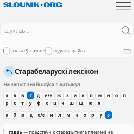
толькі ў назьве
шукаць ва ўсіх
Старабеларускі лексікон
На запыт знайшоўся 1 артыкул
а
б
в
г
д
е/ё
ж
з
и
к
л
м
н
о
п
р
с
т
у
ф
х
ц
ч
ш
щ
ю
я
а
б
в
д
е/ё
и
л
м
н
о
р
у
э
1
гэдвь
— прадстаўнік старажытнага племені на