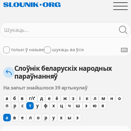
толькі ў назьве
шукаць ва ўсіх
Слоўнік беларускіх народных
параўнанняў
На запыт знайшлося 39 артыкулаў
а
б
в
г/ґ
д
е
ё
ж
з
і
к
л
м
н
о
п
р
с
т
у
ф
х
ц
ч
ш
э
ю
я
а
в
е
л
о
р
у
х
ы
э