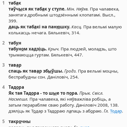
1
таб
а
к
таўч
ы
ся як таб
а
к у ст
у
пе.
Мін.
Няўхв.
Пра чалавека,
занятага дробнымі штодзённымі клопатамі. Высл.,
399.
даць як таб
а
кі на пан
ю
шку.
Касц.
Пра вельмі малую
колькасць нечага. Бялькевіч, 314.
2
таб
у
н
табун
о
м хадз
і
ць.
Крыч.
Пра людзей, моладзь, што
трымаюцца гуртам. Бялькевіч, 447.
3
тав
а
р
спаць як тав
а
р зб
ы
ўшы.
Гродз.
Пра вельмі моцны,
беспрабудны сон. Даніловіч, 254.
4
Тад
о
ра
Як тая Тад
о
ра - то ш
ы
е то п
о
ра
.
Прык. Свісл.
Насмешл.
Пра чалавека, які няўважліва робіць, а
затым перарабляе сваю работу. Даніловіч 2008, 138.
дзял
і
ць як Т
о
дар з Тад
о
раю л
а
паць з аб
о
раю.
Гл.
Тодар
.
5
такр
о
чны