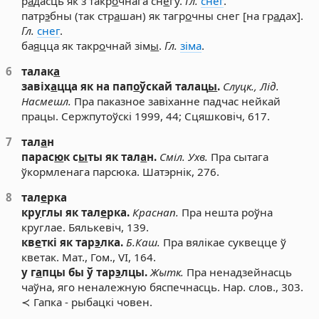
р
а
дасць як з такр
о
чнага сн
е
гу.
Гл.
снег
.
патр
э
бны (так стр
а
шан) як тагр
о
чны снег [на гр
а
дах].
Гл.
снег
.
ба
я
цца як такр
о
чнай зім
ы
.
Гл.
зіма
.
6
талак
а
завіх
а
цца як на пап
о
ўскай талац
ы
.
Слуцк., Лід.
Насмешл.
Пра паказное завіханне падчас нейкай
працы. Сержпутоўскі 1999, 44; Сцяшковіч, 617.
7
тал
а
н
парас
ю
к с
ы
ты як тал
а
н.
Сміл.
Ухв.
Пра сытага
ўкормленага парсюка. Шатэрнік, 276.
8
тал
е
рка
кр
у
глы як тал
е
рка.
Краснап.
Пра нешта роўна
круглае. Бялькевіч, 139.
кв
е
ткі як тар
э
лка.
Б.Каш.
Пра вялікае суквецце ў
кветак. Мат., Гом., VI, 164.
у г
а
пцы бы ў тар
э
лцы.
Жытк.
Пра ненадзейнасць
чаўна, яго неналежную бяспечнасць. Нар. слов., 303.
≺ Гапка - рыбацкі човен.