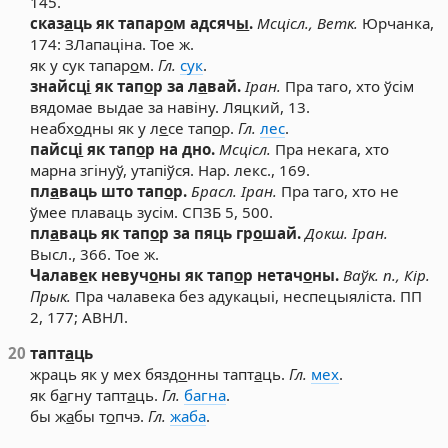
145.
сказ
а
ць як тапар
о
м адсяч
ы
.
Мсцісл., Ветк.
Юрчанка,
174: ЗЛапаціна. Тое ж.
як у сук тапар
о
м.
Гл.
сук
.
знайсц
і
як тап
о
р за л
а
вай.
Іран.
Пра таго, хто ўсім
вядомае выдае за навіну. Ляцкий, 13.
неабх
о
дны як у л
е
се тап
о
р.
Гл.
лес
.
пайсц
і
як тап
о
р на дно.
Мсцісл.
Пра некага, хто
марна згінуў, утапіўся. Нар. лекс., 169.
пл
а
ваць што тап
о
р.
Брасл.
Іран.
Пра таго, хто не
ўмее плаваць зусім. СПЗБ 5, 500.
пл
а
ваць як тап
о
р за пяць гр
о
шай.
Докш.
Іран.
Высл., 366. Тое ж.
Чалав
е
к невуч
о
ны як тап
о
р нетач
о
ны.
Ваўк. п., Кір.
Прык.
Пра чалавека без адукацыі, неспецыяліста. ПП
2, 177; АВНЛ.
20
тапт
а
ць
жраць як у мех бязд
о
нны тапт
а
ць.
Гл.
мех
.
як б
а
гну тапт
а
ць.
Гл.
багна
.
бы ж
а
бы т
о
пчэ.
Гл.
жаба
.