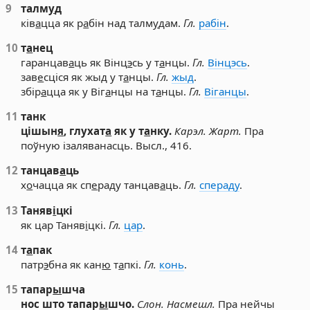
9
талм
у
д
ків
а
цца як р
а
бін над талм
у
дам.
Гл.
рабін
.
10
т
а
нец
гаранцав
а
ць як Вінц
э
сь у т
а
нцы.
Гл.
Вінцэсь
.
зав
е
сціся як жыд у т
а
нцы.
Гл.
жыд
.
збір
а
цца як у Віг
а
нцы на т
а
нцы.
Гл.
Віганцы
.
11
танк
цішын
я
, глухат
а
як у т
а
нку.
Карэл.
Жарт.
Пра
поўную ізаляванасць. Высл., 416.
12
танцав
а
ць
х
о
чацца як сп
е
раду танцав
а
ць.
Гл.
спераду
.
13
Таняв
і
цкі
як цар Таняв
і
цкі.
Гл.
цар
.
14
т
а
пак
патр
э
бна як кан
ю
т
а
пкі.
Гл.
конь
.
15
тапар
ы
шча
нос што тапар
ы
шчо.
Слон.
Насмешл.
Пра нейчы