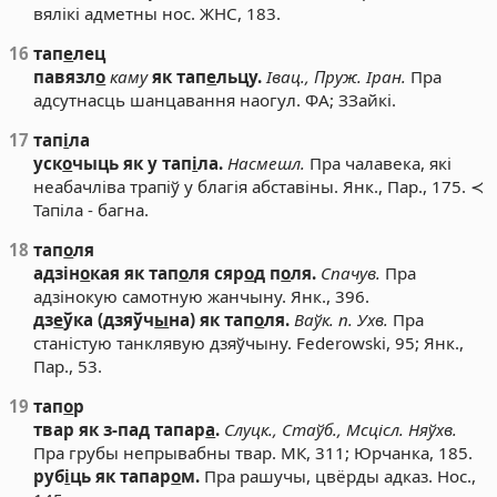
вялікі адметны нос. ЖНС, 183.
16
тап
е
лец
павязл
о
каму
як тап
е
льцу.
Івац., Пруж.
Іран.
Пра
адсутнасць шанцавання наогул. ФА; ЗЗайкі.
17
тап
і
ла
уск
о
чыць як у тап
і
ла.
Насмешл.
Пра чалавека, які
неабачліва трапіў у благія абставіны. Янк., Пар., 175. ≺
Тапіла - багна.
18
тап
о
ля
адзін
о
кая як тап
о
ля сяр
о
д п
о
ля.
Спачув.
Пра
адзінокую самотную жанчыну. Янк., 396.
дз
е
ўка (дзяўч
ы
на) як тап
о
ля.
Ваўк. п.
Ухв.
Пра
станістую танклявую дзяўчыну. Federowski, 95; Янк.,
Пар., 53.
19
тап
о
р
твар як з-пад тапар
а
.
Слуцк., Стаўб., Мсцісл.
Няўхв.
Пра грубы непрывабны твар. МК, 311; Юрчанка, 185.
руб
і
ць як тапар
о
м.
Пра рашучы, цвёрды адказ. Нос.,