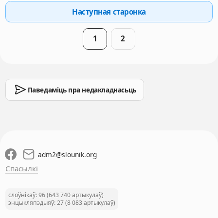
Наступная старонка
1
2
Паведаміць пра недакладнасьць
adm2
@
slounik.org
Спасылкі
слоўнікаў: 96 (643 740 артыкулаў)
энцыкляпэдыяў: 27 (8 083 артыкулаў)