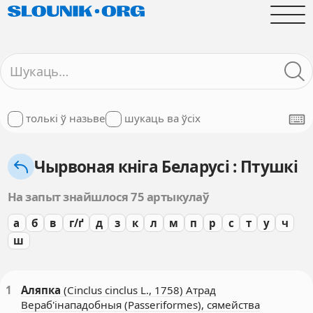
толькі ў назьве
шукаць ва ўсіх
Чырвоная кніга Беларусі : Птушкі
На запыт знайшлося 75 артыкулаў
а
б
в
г/ґ
д
з
к
л
м
п
р
с
т
у
ч
ш
1
Аляпка
(Cinclus cinclus L., 1758) Атрад
Вераб'інападобныя (Passeriformes), сямейства