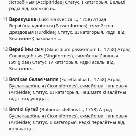
Ястрабіныя (Accipitridae) Статус. I катэгорыя. Вельмі
рэдкі від, колькасць…
11
Варакушка
(Luscinia svecica L., 1758) Атрад
Вераб'інападобныя (Passeriformes), сямейства
Драздовыя (Turdidae) Статус. III катэгорыя. Рэдкі від.
Значэнне ў захаванні…
12
Вераб'іны сыч
(Glaucidium passerinum L., 1758) Атрад
Совападобныя (Strigiformes), сямейства Савіныя
(Strigidae) Статус. IV катэгорыя. Рэдкі аселы від.
Значэнне…
13
Вялікая белая чапля
(Egretta alba L., 1758) Атрад
Буслападобныя (Ciconiiformes), сямейства Чаплевыя
(Ardeidae) Статус. III катэгорыя. Нешматлікі залётны
від, гняздуюцца…
14
Вялікі бугай
(Botaurus stellaris L., 1758) Атрад
Буслападобныя (Ciconiiformes), сямейства Чаплевыя
(Ardeidae) Статус. II катэгорыя. Рэдкі пералётны від,
колькасць…