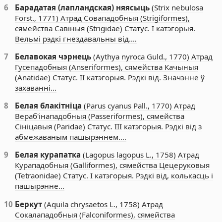
6
Барадатая (лапландская) няясыць
(Strix nebulosa
Forst., 1771) Атрад Совападобныя (Strigiformes),
сямейства Савіныя (Strigidae) Статус. I катэгорыя.
Вельмі рэдкі гнездавальны від.…
7
Белавокая чэрнець
(Aythya nyroca Guld., 1770) Атрад
Гусепадобныя (Anseriformes), сямейства Качыныя
(Anatidae) Статус. II катэгорыя. Рэдкі від. Значэнне ў
захаванні…
8
Белая блакітніца
(Parus cyanus Pall., 1770) Атрад
Вераб'інападобныя (Passeriformes), сямейства
Сініцавыя (Paridae) Статус. III катэгорыя. Рэдкі від з
абмежаваным пашырэннем.…
9
Белая курапатка
(Lagopus lagopus L., 1758) Атрад
Курападобныя (Galliformes), сямейства Цецеруковыя
(Tetraonidae) Статус. I катэгорыя. Рэдкі від, колькасць і
пашырэнне…
10
Беркут
(Aquila chrysaetos L., 1758) Атрад
Сокалападобныя (Falconiformes), сямейства