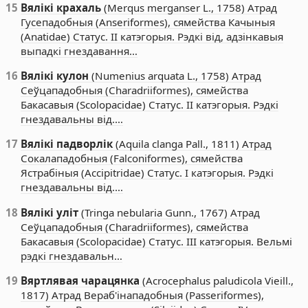
15
Вялікі крахаль
(Merqus merganser L., 1758) Атрад
Гусепадобныя (Anseriformes), сямейства Качыныя
(Anatidae) Статус. II катэгорыя. Рэдкі від, адзінкавыя
выпадкі гнездавання…
16
Вялікі кулон
(Numenius arquata L., 1758) Атрад
Сеўцападобныя (Charadriiformes), сямейства
Бакасавыя (Scolopacidae) Статус. II катэгорыя. Рэдкі
гнездавальны від.…
17
Вялікі падворлік
(Aquila clanga Pall., 1811) Атрад
Сокалападобныя (Falconiformes), сямейства
Ястрабіныя (Accipitridae) Статус. I катэгорыя. Рэдкі
гнездавальны від.…
18
Вялікі уліт
(Tringa nebularia Gunn., 1767) Атрад
Сеўцападобныя (Charadriiformes), сямейства
Бакасавыя (Scolopacidae) Статус. III катэгорыя. Вельмі
рэдкі гнездавальн…
19
Вяртлявая чарацянка
(Acrocephalus paludicola Vieill.,
1817) Атрад Вераб'інападобныя (Passeriformes),