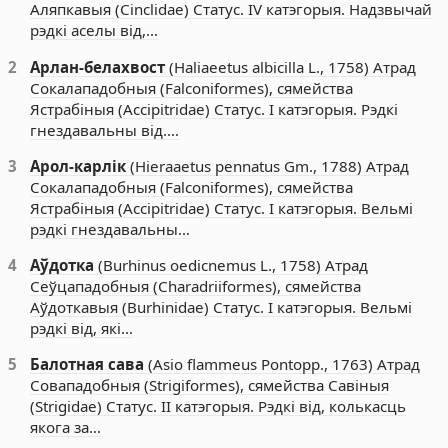
Аляпкавыя (Cinclidae) Статус. IV катэгорыя. Надзвычай
рэдкі аселы від,…
2
Арлан-белахвост
(Haliaeetus albicilla L., 1758) Атрад
Сокалападобныя (Falconiformes), сямейства
Ястрабіныя (Accipitridae) Статус. I катэгорыя. Рэдкі
гнездавальны від.…
3
Арол-карлік
(Hieraaetus pennatus Gm., 1788) Атрад
Сокалападобныя (Falconiformes), сямейства
Ястрабіныя (Accipitridae) Статус. I катэгорыя. Вельмі
рэдкі гнездавальны…
4
Аўдотка
(Burhinus oedicnemus L., 1758) Атрад
Сеўцападобныя (Charadriiformes), сямейства
Аўдоткавыя (Burhinidae) Статус. I катэгорыя. Вельмі
рэдкі від, які…
5
Балотная сава
(Asio flammeus Pontopp., 1763) Атрад
Совападобныя (Strigiformes), сямейства Савіныя
(Strigidae) Статус. II катэгорыя. Рэдкі від, колькасць
якога за…