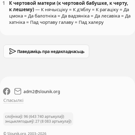
1
К чертовой матери (к чертовой бабушке, к черту,
к лешему)
— К нячысціку = К д'яблу = К рагаціку = Да
цмока = Да балотніка = Да вадзяніка = Да лесавіка = Да
хатніка = Пад чортаву галаву = Пад халеру
Паведаміць пра недакладнасьць
adm2
@
slounik.org
Спасылкі
слоўнікаў: 96 (643 740 артыкулаў)
энцыкляпэдыяў: 27 (8 083 артыкулаў)
© Slounik.org, 2003–2026