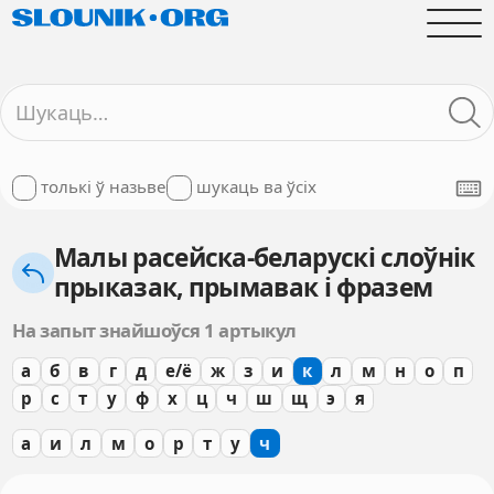
толькі ў назьве
шукаць ва ўсіх
Малы расейска-беларускі слоўнік
прыказак, прымавак і фразем
На запыт знайшоўся 1 артыкул
а
б
в
г
д
е/ё
ж
з
и
к
л
м
н
о
п
р
с
т
у
ф
х
ц
ч
ш
щ
э
я
а
и
л
м
о
р
т
у
ч