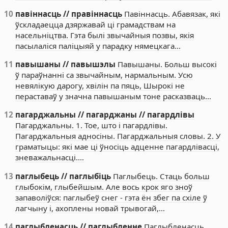
10
павіннасць // правіннасць
Павіннасць. Абавязак, які
ўскладаецца дзяржавай ці грамадствам на
насельніцтва. Гэта былі звычайныя позвы, якія
пасылаліся паліцыяй у парадку нямецкага…
11
павышаны // павышэлы
Павышаны. Больш высокі
ў параўнанні са звычайным, нармальным. Усю
невялікую дарогу, хвілін па пяць, Шырокі не
пераставаў у значна павышаным тоне расказваць…
12
пагарджальны // пагарджаны // пагардлівы
Пагарджальны. 1. Тое, што і пагардлівы.
Пагарджальныя адносіны. Пагарджальныя словы. 2. У
граматыцы: які мае ці ўносіць адценне пагардлівасці,
зневажальнасці.…
13
паглыбець // паглыбіць
Паглыбець. Стаць больш
глыбокім, глыбейшым. Але вось крок яго зноў
запаволіўся: паглыбеў снег - гэта ён збег па схіле ў
лагчыну і, ахоплены новай трывогай,…
14
паглыбленасць // паглыбленне
Паглыбленасць.