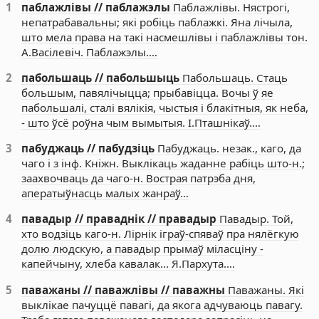
1
паблажлівы // паблажэлы
Паблажлівы. Нястрогі,
непатрабавальны; які робіць паблажкі. Яна лічыла,
што мела права на такі насмешлівы і паблажлівы тон.
А.Васілевіч. Паблажэлы.…
2
пабольшаць // пабольшыць
Пабольшаць. Стаць
большым, павялічыцца; прыбавіцца. Вочы ў яе
пабольшалі, сталі вялікія, чыстыя і блакітныя, як неба,
- што ўсё роўна чым вымытыя. І.Пташнікаў.…
3
пабуджаць // пабудзіць
Пабуджаць. незак., каго, да
чаго і з інф. Кніжн. Выклікаць жаданне рабіць што-н.;
заахвочваць да чаго-н. Вострая патрэба дня,
аператыўнасць малых жанраў…
4
павадыр // праваднік // правадыр
Павадыр. Той,
хто водзіць каго-н. Лірнік іграў-спяваў пра нялёгкую
долю людскую, а павадыр прымаў міласціну -
капейчыну, хлеба кавалак... Я.Пархута.…
5
паважаны // паважлівы // паважны
Паважаны. Які
выклікае пачуццё павагі, да якога адчуваюць павагу.