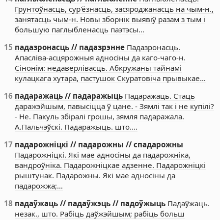
Грунтоўнасць, сур'ёзнасць, засяроджанасць на чым-н.,
занятасць чым-н. Новы зборнік выявіў разам з тым і
большую паглыбленасць паэтэсы…
15
падазронасць // падазрэнне
Падазронасць.
Апасліва-асцярожныя адносіны да каго-чаго-н.
Сінонім: недаверлівасць. Абкружаны тайнамі
кулацкага хутара, пастушок Скуратовіча прывыкае…
16
падаражаць // падаражыць
Падаражаць. Стаць
даражэйшым, павысіцца ў цане. - Зямлі так і не купілі?
- Не. Пакуль збіралі грошы, зямля падаражала.
А.Пальчэўскі. Падаражыць. што.…
17
падарожніцкі // падарожны // спадарожны
Падарожніцкі. Які мае адносіны да падарожніка,
вандроўніка. Падарожніцкае адзенне. Падарожніцкі
рыштунак. Падарожны. Які мае адносіны да
падарожжа;…
18
падаўжаць // падаўжэць // падоўжыць
Падаўжаць.
незак., што. Рабіць даўжэйшым; рабіць больш