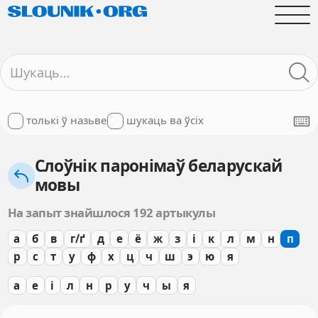
толькі ў назьве
шукаць ва ўсіх
Слоўнік паронімаў беларускай
мовы
На запыт знайшлося 192 артыкулы
а
б
в
г/ґ
д
е
ё
ж
з
і
к
л
м
н
п
р
с
т
у
ф
х
ц
ч
ш
э
ю
я
а
е
і
л
н
р
у
ч
ы
я