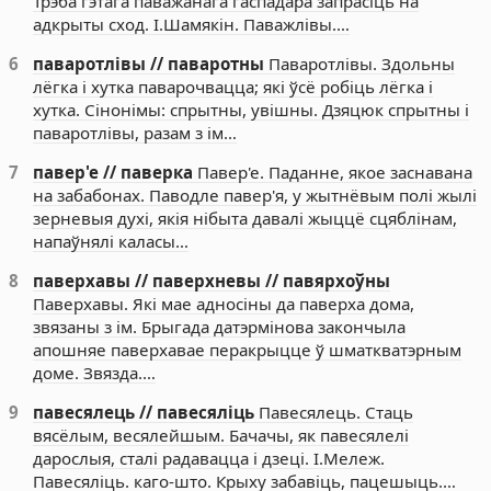
Трэба гэтага паважанага гаспадара запрасіць на
адкрыты сход. І.Шамякін. Паважлівы.…
6
паваротлівы // паваротны
Паваротлівы. Здольны
лёгка і хутка паварочвацца; які ўсё робіць лёгка і
хутка. Сінонімы: спрытны, увішны. Дзяцюк спрытны і
паваротлівы, разам з ім…
7
павер'е // паверка
Павер'е. Паданне, якое заснавана
на забабонах. Паводле павер'я, у жытнёвым полі жылі
зерневыя духі, якія нібыта давалі жыццё сцяблінам,
напаўнялі каласы…
8
паверхавы // паверхневы // павярхоўны
Паверхавы. Які мае адносіны да паверха дома,
звязаны з ім. Брыгада датэрмінова закончыла
апошняе паверхавае перакрыцце ў шматкватэрным
доме. Звязда.…
9
павесялець // павесяліць
Павесялець. Стаць
вясёлым, весялейшым. Бачачы, як павесялелі
дарослыя, сталі радавацца і дзеці. І.Мележ.
Павесяліць. каго-што. Крыху забавіць, пацешыць.…