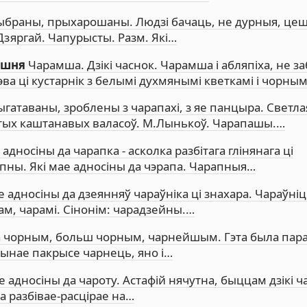
ыбраны, прыхарошаны. Людзі бачаць, не дурныя, цеш
.Дзяргай. Чапурысты. Разм. Які…
эшня
Чарамша. Дзікі часнок. Чарамша і абляпіха, не з
ва ці кустарнік з белымі духмянымі кветкамі і чорны
гатаваны, зроблены з чарапахі, з яе панцыра. Светла
устых каштанавых валасоў. М.Лынькоў. Чарапашы.…
адносіны да чарапка - асколка разбітага глінянага ці
пны. Які мае адносіны да чэрапа. Чарапныя…
е адносіны да дзеянняў чараўніка ці знахара. Чараўні
ам, чарамі. Сінонім: чарадзейны.…
а чорным, больш чорным, чарнейшым. Гэта была пара,
чынае пакрысе чарнець, яно і…
е адносіны да чароту. Астафій нячутна, быццам дзікі 
ка разбівае-расцірае на…