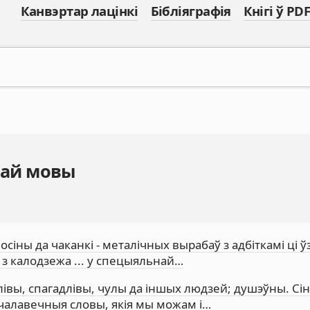
Канвэртар лацінкі
Бібліяграфія
Кнігі ў PDF
кай мовы
осіны да чаканкі - металічных вырабаў з адбіткамі ці ў
у з калодзежа ... у спецыяльнай…
вы, спагадлівы, чулы да іншых людзей; душэўны. Сін
чалавечныя словы, якія мы можам і…