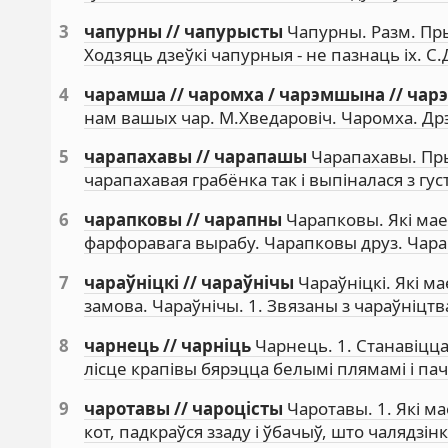
3
чапурны // чапурысты
Чапурны. Разм. Пр
Ходзяць дзеўкі чапурныя - не пазнаць іх. С
4
чарамша // чаромха / чарэмшына // чар
нам вашых чар. М.Хведаровіч. Чаромха. Дрэ
5
чарапахавы // чарапашы
Чарапахавы. Пры
чарапахавая грабёнка так і выпіналася з г
6
чарапковы // чарапны
Чарапковы. Які мае 
фарфоравага вырабу. Чарапковы друз. Чара
7
чараўніцкі // чараўнічы
Чараўніцкі. Які ма
замова. Чараўнічы. 1. Звязаны з чараўніцтв
8
чарнець // чарніць
Чарнець. 1. Станавіцц
лісце крапівы бярэцца белымі плямамі і па
9
чаротавы // чароцісты
Чаротавы. 1. Які ма
кот, падкраўся ззаду і ўбачыў, што чалядзін