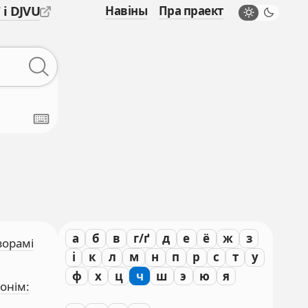
 і DJVU
Навіны
Пра праект
а
б
в
г/ґ
д
е
ё
ж
з
зорамі
і
к
л
м
н
п
р
с
т
у
ф
х
ц
ч
ш
э
ю
я
онім: