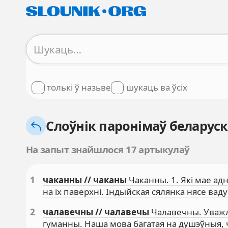
толькі ў назьве
шукаць ва ўсіх
Слоўнік паронімаў беларус
На запыт знайшлося 17 артыкулаў
1
чаканны // чаканы
Чаканны. 1. Які мае адн
на іх паверхні. Індыйская сялянка нясе вад
2
чалавечны // чалавечы
Чалавечны. Уважлі
гуманны. Наша мова багатая на душэўныя, 