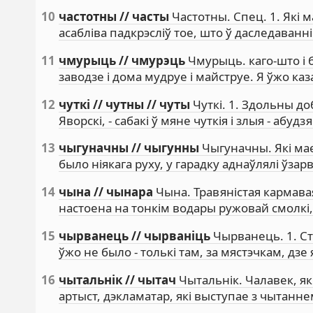
10
частотны // часты
Частотны. Спец. 1. Які м
асабліва падкрэсліў тое, што ў даследаван
11
чмурыць // чмурэць
Чмурыць. каго-што і б
заводзе і дома мудруе і майструе. Я ўжо ка
12
чуткі // чутны // чуты
Чуткі. 1. Здольны до
Яворскі, - сабакі ў мяне чуткія і злыя - абудз
13
чыгуначны // чыгунны
Чыгуначны. Які мае
было ніякага руху, у гарадку аднаўлялі ўз
14
чына // чынара
Чына. Травяністая кармава
настоена на тонкім водары ружовай смолк
15
чырванець // чырваніць
Чырванець. 1. С
ўжо не было - толькі там, за мястэчкам, дз
16
чытальнік // чытач
Чытальнік. Чалавек, як
артыст, дэкламатар, які выступае з чытаннем.