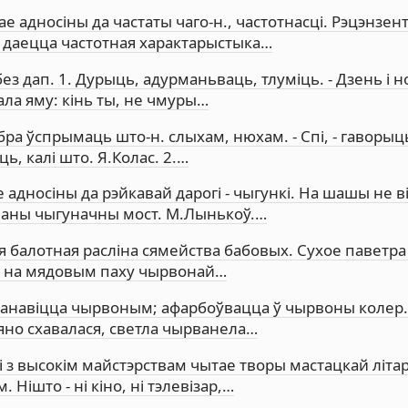
ае адносіны да частаты чаго-н., частотнасці. Рэцэнзен
ні даецца частотная характарыстыка…
ез дап. 1. Дурыць, адурманьваць, тлуміць. - Дзень і н
зала яму: кінь ты, не чмуры…
бра ўспрымаць што-н. слыхам, нюхам. - Спі, - гаворыц
яць, калі што. Я.Колас. 2.…
 адносіны да рэйкавай дарогі - чыгункі. На шашы не в
арваны чыгуначны мост. М.Лынькоў.…
я балотная расліна сямейства бабовых. Сухое паветр
і, на мядовым паху чырвонай…
танавіцца чырвоным; афарбоўвацца ў чырвоны колер
е яно схавалася, светла чырванела…
і з высокім майстэрствам чытае творы мастацкай літа
 Нішто - ні кіно, ні тэлевізар,…