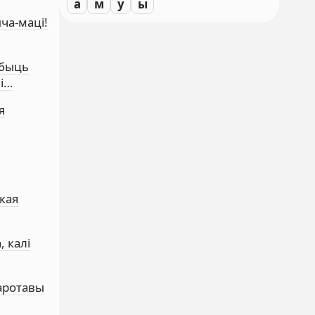
а
м
у
ы
ча-маці!
абыць
мі…
я
цкая
 калі
чаротавы