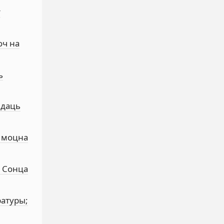
т
оч на
ь
ідаць
а моцна
. Сонца
ратуры;