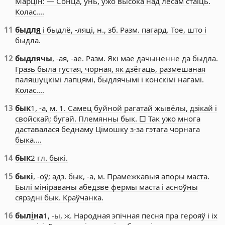
Марцін: — Сонца, унь, ужо высока над лесам стаіць.
Колас.…
11
быдл
я
і быдлё, -ляці, н., зб. Разм. пагард. Тое, што і
быдла.
12
быдл
я
чы
, -ая, -ае. Разм. Які мае дачыненне да быдла.
Гразь была густая, чорная, як дзёгаць, размешаная
паляшуцкімі лапцямі, быдлячымі і конскімі нагамі.
Колас.…
13
бык
1, -а, м. 1. Самец буйной рагатай жывёлы, дзікай і
свойскай; бугай. Племянны бык. □ Так ужо многа
даставалася беднаму Цімошку з-за гэтага чорнага
быка.…
14
бык
2 гл. быкі.
15
бык
і
, -оў; адз. бык, -а, м. Прамежкавыя апоры маста.
Былі мініраваны абедзве фермы маста і асноўны
сярэдні бык. Краўчанка.
16
был
і
на
1, -ы, ж. Народная эпічная песня пра герояў і іх