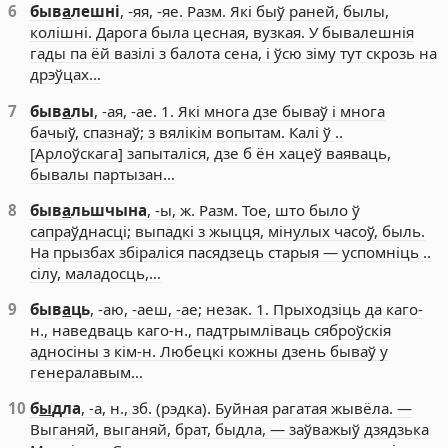
6
быв
а
лешні
, -яя, -яе. Разм. Які быў раней, былы,
колішні. Дарога была цесная, вузкая. У бывалешнія
гады па ёй вазілі з балота сена, і ўсю зіму тут скрозь на
дрэўцах…
7
быв
а
лы
, -ая, -ае. 1. Які многа дзе бываў і многа
бачыў, спазнаў; з вялікім вопытам. Калі ў ..
[Арлоўскага] запыталіся, дзе б ён хацеў ваяваць,
бывалы партызан…
8
быв
а
льшчына
, -ы, ж. Разм. Тое, што было ў
сапраўднасці; выпадкі з жыцця, мінулых часоў, быль.
На прызбах збіраліся пасядзець старыя — успомніць ..
сілу, маладосць,…
9
быв
а
ць
, -аю, -аеш, -ае; незак. 1. Прыходзіць да каго-
н., наведваць каго-н., падтрымліваць сяброўскія
адносіны з кім-н. Любецкі кожны дзень бываў у
генералавым…
10
б
ы
дла
, -а, н., зб. (рэдка). Буйная рагатая жывёла. —
Выганяй, выганяй, брат, быдла, — заўважыў дзядзька