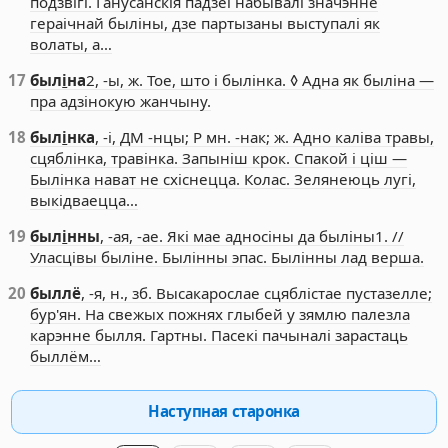
подзвігі. Ганусанскія падзеі набывалі значэнне
гераічнай быліны, дзе партызаны выступалі як
волаты, а…
17
был
і
на
2, -ы, ж. Тое, што і былінка. ◊ Адна як быліна —
пра адзінокую жанчыну.
18
был
і
нка
, -і, ДМ -нцы; Р мн. -нак; ж. Адно каліва травы,
сцяблінка, травінка. Запыніш крок. Спакой і ціш —
Былінка нават не схіснецца. Колас. Зелянеюць лугі,
выкідваецца…
19
был
і
нны
, -ая, -ае. Які мае адносіны да быліны1. //
Уласцівы быліне. Былінны эпас. Былінны лад верша.
20
быллё
, -я, н., зб. Высакарослае сцяблістае пустазелле;
бур'ян. На свежых пожнях глыбей у зямлю палезла
карэнне былля. Гартны. Пасекі пачыналі зарастаць
быллём…
Наступная старонка