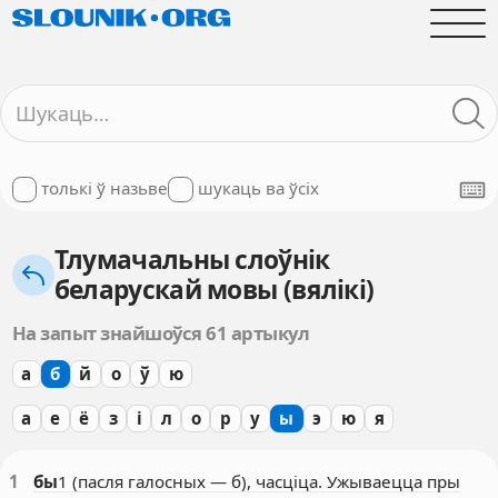
толькі ў назьве
шукаць ва ўсіх
Тлумачальны слоўнік
беларускай мовы (вялікі)
На запыт знайшоўся 61 артыкул
а
б
й
о
ў
ю
а
е
ё
з
і
л
о
р
у
ы
э
ю
я
1
бы
1 (пасля галосных — б), часціца. Ужываецца пры