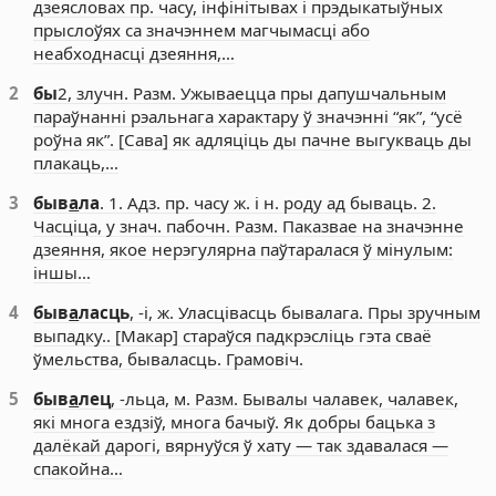
дзеясловах пр. часу, інфінітывах і прэдыкатыўных
прыслоўях са значэннем магчымасці або
неабходнасці дзеяння,…
2
бы
2, злучн. Разм. Ужываецца пры дапушчальным
параўнанні рэальнага характару ў значэнні “як”, “усё
роўна як”. [Сава] як адляціць ды пачне выгукваць ды
плакаць,…
3
быв
а
ла
. 1. Адз. пр. часу ж. і н. роду ад бываць. 2.
Часціца, у знач. пабочн. Разм. Паказвае на значэнне
дзеяння, якое нерэгулярна паўтаралася ў мінулым:
іншы…
4
быв
а
ласць
, -і, ж. Уласцівасць бывалага. Пры зручным
выпадку.. [Макар] стараўся падкрэсліць гэта сваё
ўмельства, бываласць. Грамовіч.
5
быв
а
лец
, -льца, м. Разм. Бывалы чалавек, чалавек,
які многа ездзіў, многа бачыў. Як добры бацька з
далёкай дарогі, вярнуўся ў хату — так здавалася —
спакойна…