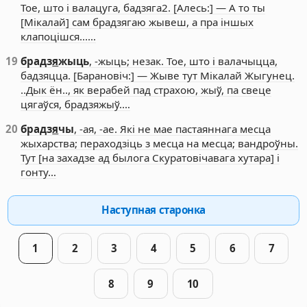
Тое, што і валацуга, бадзяга2. [Алесь:] — А то ты
[Мікалай] сам брадзягаю жывеш, а пра іншых
клапоцішся...…
19
брадз
я
жыць
, -жыць; незак. Тое, што і валачыцца,
бадзяцца. [Барановіч:] — Жыве тут Мікалай Жыгунец.
..Дык ён.., як верабей пад страхою, жыў, па свеце
цягаўся, брадзяжыў.…
20
брадз
я
чы
, -ая, -ае. Які не мае пастаяннага месца
жыхарства; пераходзіць з месца на месца; вандроўны.
Тут [на захадзе ад былога Скуратовічавага хутара] і
гонту…
Наступная старонка
1
2
3
4
5
6
7
8
9
10