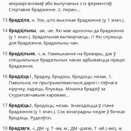
мікраарганізмаў або вылучаных з іх ферментаў.
Спіртавое браджэнне. 2. перан.…
13
брадз
і
ла
, н. Тое, што выклікае браджэнне (у 1 знач.).
14
брадз
і
льны
, -ая, -ае. Які мае адносіны да браджэння
(у 1 знач.). Брадзільная вытворчасць. // Які служыць
для браджэння. Брадзільны чан.
15
брадз
і
льня
, -і, ж. Памяшканне на бровары, дзе ў
спецыяльных брадзільных чанах адбываецца працэс
браджэння.
16
брадз
і
ць
1, браджу, бродзіш, бродзіць; незак. 1.
Павольна, не прытрымліваючыся дарогі і пэўнага
кірунку, хадзіць; блукаць. Міхалка брадзіў за
Скуратовічавымі каровамі…
17
брадз
і
ць
2, бродзіць; незак. Знаходзіцца ў стане
браджэння (у 1 знач.). Сок вінаградны недзе ў бочках
бродзіць. Рудкоўскі.
18
брадз
я
га
, -і, ДМ -у, Т -ам, м.; ДМ -дзязе, Т -ай (-аю), ж.