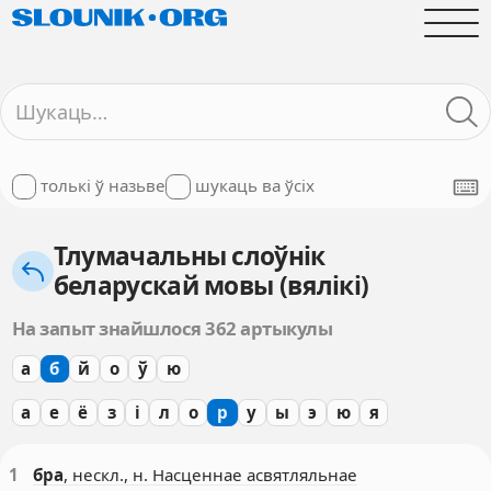
толькі ў назьве
шукаць ва ўсіх
Тлумачальны слоўнік
беларускай мовы (вялікі)
На запыт знайшлося 362 артыкулы
а
б
й
о
ў
ю
а
е
ё
з
і
л
о
р
у
ы
э
ю
я
1
бра
, нескл., н. Насценнае асвятляльнае