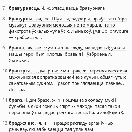
7
брав
у
рнасць
, -і, ж. Уласцівасць бравурнага.
8
брав
у
рны
, -ая, -ае. Шумны, бадзёры, прыўзняты (пра
музыку). Бравурная мелодыя не то марша, не то
факстрота ўскалыхнула ўсіх. Лынькоў. [Ад фр. bravoure
— храбрасць,…
9
бр
а
вы
, -ая, -ае. Мужны з выгляду, маладзецкі; удалы.
Нашы героі былі хлопцы бравыя і.. ўзброеныя.
Якімовіч.
10
брав
э
рка
, -і, ДМ -рцы; Р мн. -рак; ж. Верхняя кароткая
мужчынская вопратка звычайна з аўчын, абцягнутых
саматканым сукном. Пракоп прыглядаецца, пазнае. ..
Лісіная…
11
бр
а
га
, -і, ДМ бразе, ж. 1. Рошчына з соладу, мукі і
бульбы, з якой гоняць спірт. // Адходы пасля такой
перагонкі ў выглядзе рэдкага цеста. Каля хлеўчука ў…
12
брадж
э
нне
, -я, н. 1. Працэс распаду арганічных
рэчываў, які адбываецца пад уплывам