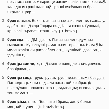
прыстасаванне. У паркеце адсвечваліся ножкі крэслаў,
халодныя грані калонаў, гронкі вясёлкавых бра.
Скрыган. [Фр.…
2
бр
а
ва
, выкл. Вокліч, які азначае захапленне, пахвалу,
адабрэнне. Дзеда Тодара ссадзілі са сцэны. Гушкалі,
крычалі: “Брава!” Пташнікаў. [Іт. bravo.]
3
брав
а
да
, -ы, ДМ -дзе, ж. Паказная легкадумная
смеласць. Купалаўскі рамантызм гераічны. Няма ў ім
меланхалічнай расслабленасці, чуллівай ідэалізацыі
“даўніны”,…
4
брав
і
раванне
, -я, н. Дзеянне паводле знач. дзеясл.
бравіраваць.
5
брав
і
раваць
, -рую, -руеш, -руе; незак., чым і без дап.
Пагарджаць чым-н. дзеля паказной храбрасці;
выстаўляць напаказ што-н., задавацца; выхваляцца. У
той момант..…
6
брав
і
сіма
, выкл. Тое, што і брава, але ў больш
моцнай ступені. [Іт. bravissimo.]