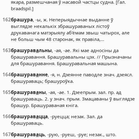
якара, размешчаная ў насавой частцы судна. [Гал.
braadspil.]
162
браш
у
ра
, -ы, ж. Неперыядычнае выданне ў
выглядзе некалькіх збрашураваных лістоў
друкаванага матэрыялу аб'ёмам звыш чатырох, але
не больш чым 48 старонак, як правіла,…
163
брашурав
а
льны
, -ая, -ае. Які мае адносіны да
брашуравання. Брашуравальны цэх. // Прызначаны
для брашуравання. Брашуравальная машына.
164
брашурав
а
нне
, -я, н. Дзеянне паводле знач. дзеясл.
брашураваць; брашуроўка.
165
брашурав
а
ны
, -ая, -ае. 1. Дзеепрым. зал. пр. ад
брашураваць. 2. у знач. прым. Змацаваны ў выглядзе
брашур. Брашураваная кніга.
166
брашурав
а
цца
, -руецца; незак. Зал. да
брашураваць.
167
брашурав
а
ць
, -рую, -руеш, -руе; незак., што.