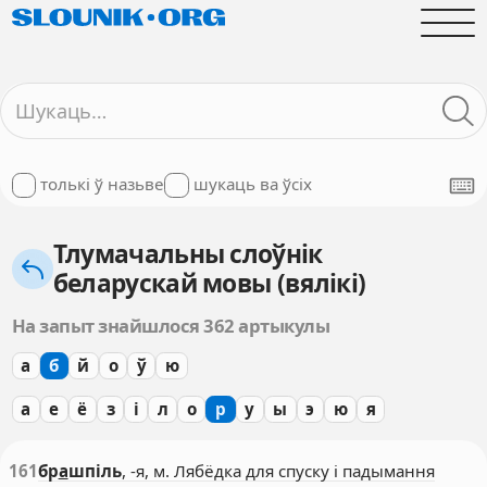
толькі ў назьве
шукаць ва ўсіх
Тлумачальны слоўнік
беларускай мовы (вялікі)
На запыт знайшлося 362 артыкулы
а
б
й
о
ў
ю
а
е
ё
з
і
л
о
р
у
ы
э
ю
я
161
бр
а
шпіль
, -я, м. Лябёдка для спуску і падымання