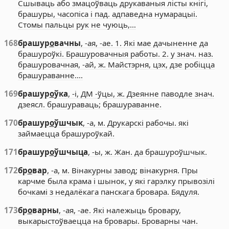
Сшываць або змацоўваць друкаваныя лісты кнігі,
брашуры, часопіса і пад. адпаведна нумарацыі.
Стомы пальцы рук не чуюць,…
168
брашур
о
вачны
, -ая, -ае. 1. Які мае дачыненне да
брашуроўкі. Брашуровачныя работы. 2. у знач. наз.
брашуровачная, -ай, ж. Майстэрня, цэх, дзе робіцца
брашураванне.…
169
брашур
о
ўка
, -і, ДМ -ўцы, ж. Дзеянне паводле знач.
дзеясл. брашураваць; брашураванне.
170
брашур
о
ўшчык
, -а, м. Друкарскі рабочы. які
займаецца брашуроўкай.
171
брашур
о
ўшчыца
, -ы, ж. Жан. да брашуроўшчык.
172
бр
о
вар
, -а, м. Вінакурны завод; вінакурня. Пры
карчме была крама і шынок, у які гарэлку прывозілі
бочкамі з недалёкага панскага бровара. Бядуля.
173
бр
о
варны
, -ая, -ае. Які належыць бровару,
выкарыстоўваецца на бровары. Броварны чан.