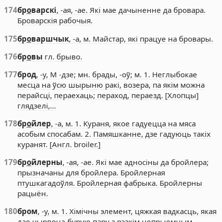
174
бр
о
варскі
, -ая, -ае. Які мае дачыненне да бровара.
Броварскія рабочыя.
175
бр
о
варшчык
, -а, м. Майстар, які працуе на бровары.
176
бр
о
вы
гл. брыво.
177
брод
, -у, М -дзе; мн. брады, -оў; м. 1. Неглыбокае
месца на ўсю шырыню ракі, возера, па якім можна
перайсці, пераехаць; пераход, пераезд. [Хлопцы]
глядзелі,…
178
бр
о
йлер
, -а, м. 1. Кураня, якое гадуецца на мяса
асобым спосабам. 2. Памяшканне, дзе гадуюць такіх
куранят. [Англ. broiler.]
179
бр
о
йлерны
, -ая, -ае. Які мае адносіны да бройлера;
прызначаны для бройлера. Бройлерная
птушкагадоўля. Бройлерная фабрыка. Бройлерны
рацыён.
180
бром
, -у, м. 1. Хімічны элемент, цяжкая вадкасць, якая
дае чырвона-бурую пару з рэзкім непрыемным