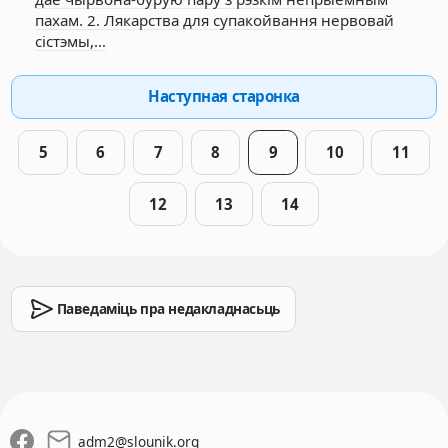
пахам. 2. Лякарства для супакойвання нервовай
сістэмы,…
Наступная старонка
5
6
7
8
9
10
11
12
13
14
Паведаміць пра недакладнасьць
adm2
@
slounik.org