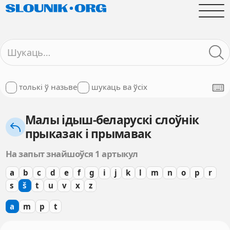
толькі ў назьве
шукаць ва ўсіх
Малы ідыш-беларускі слоўнік
прыказак і прымавак
На запыт знайшоўся 1 артыкул
a
b
c
d
e
f
g
i
j
k
l
m
n
o
p
r
s
š
t
u
v
x
z
a
m
p
t