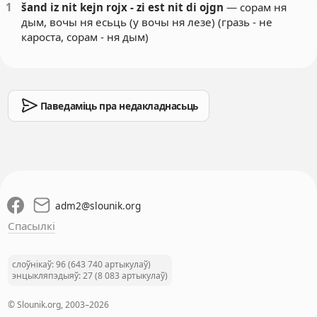
1
šand iz nit kejn rojx - zi est nit di ojgn
— сорам ня
дым, вочы ня есьць (у вочы ня лезе) (гразь - не
кароста, сорам - ня дым)
Паведаміць пра недакладнасьць
adm2
@
slounik.org
Спасылкі
слоўнікаў: 96 (643 740 артыкулаў)
энцыкляпэдыяў: 27 (8 083 артыкулаў)
© Slounik.org, 2003–2026