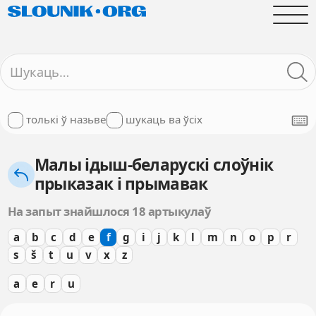
толькі ў назьве
шукаць ва ўсіх
Малы ідыш-беларускі слоўнік
прыказак і прымавак
На запыт знайшлося 18 артыкулаў
a
b
c
d
e
f
g
i
j
k
l
m
n
o
p
r
s
š
t
u
v
x
z
a
e
r
u