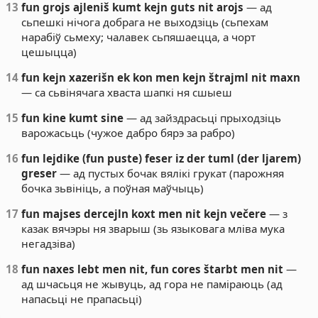
13
fun grojs ajleniš kumt kejn guts nit arojs
— ад
сьпешкі нічога добрага не выходзіць (сьпехам
нарабіў сьмеху; чалавек сьпяшаецца, а чорт
цешыцца)
14
fun kejn xazerišn ek kon men kejn štrajml nit maxn
— са сьвінячага хваста шапкі ня сшыеш
15
fun kine kumt sine
— ад зайздрасьці прыходзіць
варожасьць (чужое дабро бярэ за рабро)
16
fun lejdike (fun puste) feser iz der tuml (der ljarem)
greser
— ад пустых бочак вялікі грукат (парожняя
бочка зьвініць, а поўная маўчыць)
17
fun majses dercejln koxt men nit kejn večere
— з
казак вячэры ня зварыш (зь языковага мліва мука
негадзіва)
18
fun naxes lebt men nit, fun cores štarbt men nit
—
ад шчасьця не жывуць, ад гора не паміраюць (ад
напасьці не прапасьці)