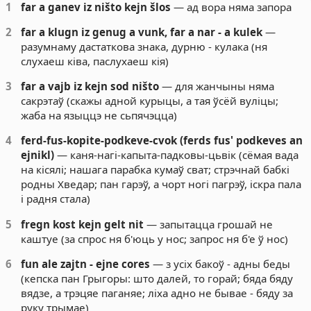
1
far a ganev iz ništo kejn šlos
— ад вора няма запора
2
far a klugn iz genug a vunk, far a nar - a kulek
—
разумнаму дастаткова знака, дурню - кулака (ня
слухаеш ківа, паслухаеш кія)
3
far a vajb iz kejn sod ništo
— для жанчыны няма
сакрэтаў (скажы адной курыцы, а тая ўсёй вуліцы;
жаба на языццэ не сьпячэцца)
4
ferd-fus-kopite-podkeve-cvok (ferds fus' podkeves an
ejnikl)
— каня-нагі-капыта-падковы-цьвік (сёмая вада
на кісялі; нашага парабка кумаў сват; стрэчнай бабкі
родны Хведар; пан гарэў, а чорт ногі пагрэў, іскра пала
і радня стала)
5
fregn kost kejn gelt nit
— запытацца грошай не
каштуе (за спрос ня б'юць у нос; запрос ня б'е ў нос)
6
fun ale zajtn - ejne cores
— з усіх бакоў - адны беды
(кепска пан Грыгоры: што далей, то горай; бяда бяду
вядзе, а трэцяе паганяе; ліха адно не бывае - бяду за
руку трымае)