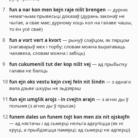
7
fun a nar kon men kejn raje ništ brengen
— дурню
немагчыма прывесьці доказаў (дурань законаў не
чытае, а свае мае; дурному хоць кол на галаве чашы,
то ён усё сваё)
8
fun a vort vert a kvort
— рынуў слаўцом, як пярцом
(нагаварыў мех і торбу; словам можна выратаваць
чалавека, словам можна і забіць)
9
fun cukumeniš tut der kop ništ vej
— ад прыбытку
галава не баліць
10
fun ejn oks vestu kejn cvej feln nit šindn
— з аднаго
вала дзьве шкуры не зьдзярэш
11
fun ejn umglik arojs - in cvejtn arajn
— з агню ды ў
полымя (з агню ды ў прысак)
12
funem dales un funem tojt kon men zix nit ojskojfn
— ад нястачы і ад сьмерці нельга адкупіцца (як ні
круці, а прыйдзецца памярці; ад сьмерці не адперці)