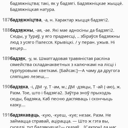
бадзяжніцтва; такі, як у бадзягі. Бадзяжніцкае жыццё.
Бадзяжніцкая натура.
187
бадз
я
жніцтва
, -а, н. Характар жыцця бадзягі2.
188
бадз
я
жны
, -ая, -ае. Які мае адносіны да бадзягі2.
Сюды, у Тураў, у яго прадмесці, .. збіраўся бадзяжны
люд з усяго Палесся. Крывіцкі. / у перан. ужыв. Ні
вецер…
189
бадз
я
к
, -у, м. Шматгадовая травяністая расліна
сямейства складанакветных з калючкамі на лісці і
пурпуровымі кветкамі. [Байсак:]—А чаму да другога
сляпіцаю лезеш,…
190
бадз
я
ка
, -і, ДМ -у, Т -ам, м.; ДМ -дзяцы, Т -ай (-аю), ж.
Разм. Тое, што і бадзяга2. Заўтра зноў прыходзь
сюды, бадзяка, Каб песню даспяваць і скончыць
казку.…
191
бадзякав
а
ць
, -кую, -куеш, -куе; незак. Разм. Не
займацца справай, ацірацца. — Што ж гэта вы,
суседзі, тут бадзякуеце?— сказаў .. [Сахрон] да нас