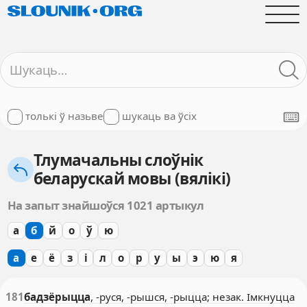
толькі ў назьве
шукаць ва ўсіх
Тлумачальны слоўнік
беларускай мовы (вялікі)
На запыт знайшоўся 1021 артыкул
а
б
й
о
ў
ю
а
е
ё
з
і
л
о
р
у
ы
э
ю
я
181
бадзёрыцца
, -руся, -рышся, -рыцца; незак. Імкнуцца