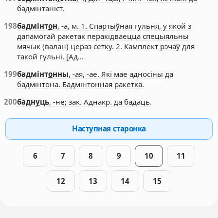
бадмінтаніст.
198
бадмінт
о
н
, -а, м. 1. Спартыўная гульня, у якой з
дапамогай ракетак перакідваецца спецыяльны
мячык (валан) цераз сетку. 2. Камплект рэчаў для
такой гульні. [Ад…
199
бадмінт
о
нны
, -ая, -ае. Які мае адносіны да
бадмінтона. Бадмінтонная ракетка.
200
бадн
у
ць
, -не; зак. Аднакр. да бадаць.
Наступная старонка
6
7
8
9
10
11
12
13
14
15