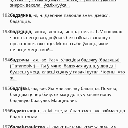
знарок весела і ўсміхнуўся…
192
бадз
я
нне
, -я, н. Дзеянне паводле знач. дзеясл.
бадзяцца.
193
бадз
я
цца
, -яюся, -яешся, -яецца; незак. 1. У пошуках
чаго-н. весці вандроўнае, без пэўнага занятку і
прыстанішча жыццё. Можна сабе ўявіць, якое
шчасце мець свой…
194
бадз
я
чы
, -ая, -ае. Разм. Уласцівы бадзяку (бадзяцы).
[Патаповіч:]— Ты ў мяне, бадзячая душа, у два дні
будзеш умець класці сцяну ў гладкі вугал. Чорны. Хто
ж…
195
бадл
і
вы
, -ая, -ае. Які мае звычку бадацца. Помню,
быццам цяпер бачу, як маці доіць у хляве нашу
бадлівую Красулю. Марціновіч.
196
бадмінтан
і
ст
, -а, М -сце, м. Спартсмен, які займаецца
бадмінтонам.
197
бадмінтан
і
стка
, -і, ДМ -тцы; Р мн. -так; ж. Жан. да