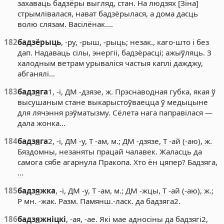
захаваць бадзёры выгляд, стан. На людзях [Зіна]
стрымлівалася, нават бадзёрылася, а дома дасць
волю слязам. Васілёнак.…
182
бадзёрыць
, -ру, -рыш, -рыць; незак., каго-што і без
дап. Надаваць сілы, энергіі, бадзёрасці; ажыўляць. З
халодным ветрам урываліся частыя каплі дажджу,
абганялі…
183
бадз
я
га
1, -і, ДМ -дзязе, ж. Прэснаводная губка, якая ў
высушаным стане выкарыстоўваецца ў медыцыне
для лячэння рэўматызму. Сёлета нага паправілася —
дала жонка…
184
бадз
я
га
2, -і, ДМ -у, Т -ам, м.; ДМ -дзязе, Т -ай (-аю), ж.
Бяздомны, незаняты працай чалавек. Жаласць да
самога сябе агарнула Пракопа. Хто ён цяпер? Бадзяга,
…
185
бадз
я
жка
, -і, ДМ -у, Т -ам, м.; ДМ -жцы, Т -ай (-аю), ж.;
Р мн. -жак. Разм. Памянш.-ласк. да бадзяга2.
186
бадз
я
жніцкі
, -ая, -ае. Які мае адносіны да бадзягі2,