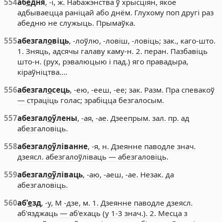
554
аб
е
дня
, -і, ж. Набажэнства ў хрысціян, якое
адбываецца раніцай або днём. Глухому поп другі раз
абедню не служыць. Прымаўка.
555
абезгал
о
віць
, -лоўлю, -ловіш, -ловіць; зак., каго-што.
1. Зняць, адсячы галаву каму-н. 2. перан. Пазбавіць
што-н. (рух, рэвалюцыю і пад.) яго правадыра,
кіраўніцтва.…
556
абезгал
о
сець
, -ею, -ееш, -ее; зак. Разм. Пра спевакоў
— страціць голас; зрабіцца безгалосым.
557
абезгал
о
ўлены
, -ая, -ае. Дзеепрым. зал. пр. ад
абезгаловіць.
558
абезгал
о
ўліванне
, -я, н. Дзеянне паводле знач.
дзеясл. абезгалоўліваць — абезгаловіць.
559
абезгал
о
ўліваць
, -аю, -аеш, -ае. Незак. да
абезгаловіць.
560
аб'
е
зд
, -у, М -дзе, м. 1. Дзеянне паводле дзеясл.
аб'язджаць — аб'ехаць (у 1-3 знач.). 2. Месца з