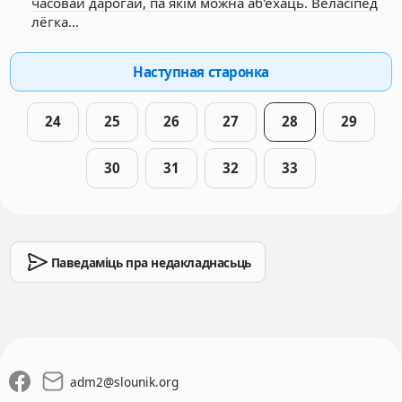
часовай дарогай, па якім можна аб'ехаць. Веласіпед
лёгка…
Наступная старонка
24
25
26
27
28
29
30
31
32
33
Паведаміць пра недакладнасьць
adm2
@
slounik.org