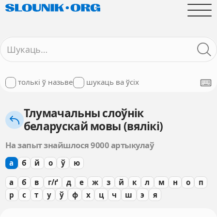
толькі ў назьве
шукаць ва ўсіх
Тлумачальны слоўнік
беларускай мовы (вялікі)
На запыт знайшлося 9000 артыкулаў
а
б
й
о
ў
ю
а
б
в
г/ґ
д
е
ж
з
й
к
л
м
н
о
п
р
с
т
у
ў
ф
х
ц
ч
ш
э
я