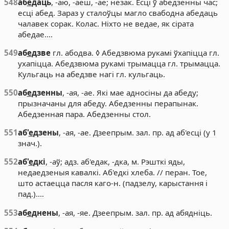
548
аб
е
даць
, -аю, -аеш, -ае; незак. Есці ў абедзенны час;
есці абед. Зараз у сталоўцы магло свабодна абедаць
чалавек сорак. Колас. Ніхто не ведае, як сірата
абедае.…
549
аб
е
дзве
гл. абодва. ◊ Абедзвюма рукамі ўхапіцца гл.
ухапіцца. Абедзвюма рукамі трымацца гл. трымацца.
Кульгаць на абедзве нагі гл. кульгаць.
550
аб
е
дзенны
, -ая, -ае. Які мае адносіны да абеду;
прызначаны для абеду. Абедзенны перапынак.
Абедзенная пара. Абедзенны стол.
551
аб'
е
дзены
, -ая, -ае. Дзеепрым. зал. пр. ад аб'есці (у 1
знач.).
552
аб'
е
дкі
, -аў; адз. аб'едак, -дка, м. Рэшткі яды,
недаедзеныя кавалкі. Аб'едкі хлеба. // перан. Тое,
што астаецца пасля каго-н. (падзелу, карыстання і
пад.).…
553
аб
е
днены
, -ая, -яе. Дзеепрым. зал. пр. ад абядніць.