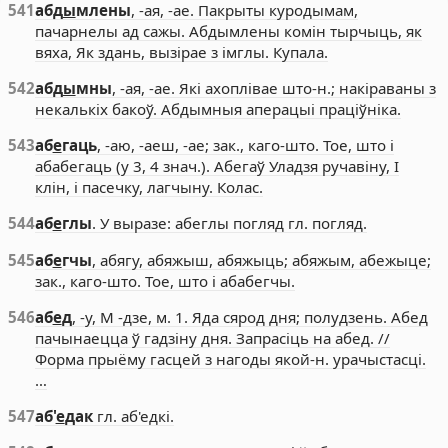
541
абд
ы
млены
, -ая, -ае. Пакрыты куродымам,
пачарнелы ад сажы. Абдымлены комін тырчыць, як
вяха, Як здань, вызірае з імглы. Купала.
542
абд
ы
мны
, -ая, -ае. Які ахоплівае што-н.; накіраваны з
некалькіх бакоў. Абдымныя аперацыі праціўніка.
543
аб
е
гаць
, -аю, -аеш, -ае; зак., каго-што. Тое, што і
абабегаць (у 3, 4 знач.). Абегаў Уладзя ручавіну, І
клін, і пасечку, лагчыну. Колас.
544
аб
е
глы
. У выразе: абеглы погляд гл. погляд.
545
аб
е
гчы
, абягу, абяжыш, абяжыць; абяжым, абежыце;
зак., каго-што. Тое, што і абабегчы.
546
аб
е
д
, -у, М -дзе, м. 1. Яда сярод дня; полудзень. Абед
пачынаецца ў гадзіну дня. Запрасіць на абед. //
Форма прыёму гасцей з нагоды якой-н. урачыстасці.
…
547
аб'
е
дак
гл. аб'едкі.